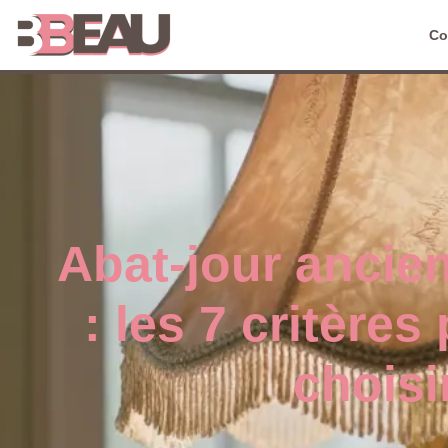
Co
Abat-jour ancie
: les 7 critères
choisi