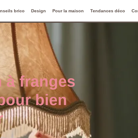
nseils brico
Design
Pour la maison
Tendances déco
Co
n à franges
 pour bien
r