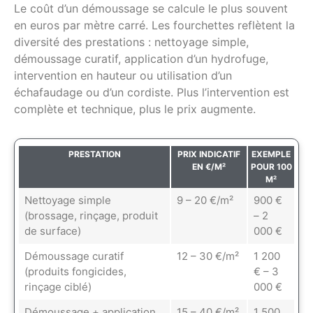
Le coût d’un démoussage se calcule le plus souvent
en euros par mètre carré. Les fourchettes reflètent la
diversité des prestations : nettoyage simple,
démoussage curatif, application d’un hydrofuge,
intervention en hauteur ou utilisation d’un
échafaudage ou d’un cordiste. Plus l’intervention est
complète et technique, plus le prix augmente.
PRESTATION
PRIX INDICATIF
EXEMPLE
EN €/M²
POUR 100
M²
Nettoyage simple
9 – 20 €/m²
900 €
(brossage, rinçage, produit
– 2
de surface)
000 €
Démoussage curatif
12 – 30 €/m²
1 200
(produits fongicides,
€ – 3
rinçage ciblé)
000 €
Démoussage + application
15 – 40 €/m²
1 500