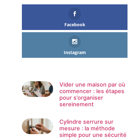
Facebook
Instagram
Vider une maison par où
commencer : les étapes
pour s’organiser
sereinement
Cylindre serrure sur
mesure : la méthode
simple pour une sécurité