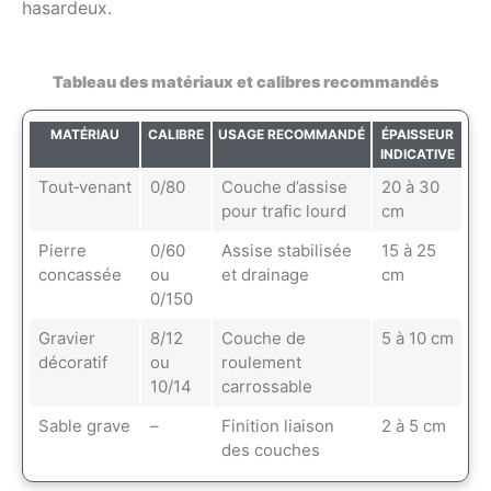
hasardeux.
Tableau des matériaux et calibres recommandés
MATÉRIAU
CALIBRE
USAGE RECOMMANDÉ
ÉPAISSEUR
INDICATIVE
Tout‑venant
0/80
Couche d’assise
20 à 30
pour trafic lourd
cm
Pierre
0/60
Assise stabilisée
15 à 25
concassée
ou
et drainage
cm
0/150
Gravier
8/12
Couche de
5 à 10 cm
décoratif
ou
roulement
10/14
carrossable
Sable grave
–
Finition liaison
2 à 5 cm
des couches