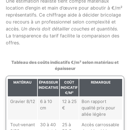
Une estimation réaliste tient compte matériaux
location d’engin et main d’œuvre pour aboutir à €/m²
représentatifs. Ce chiffrage aide à décider bricolage
ou recours à un professionnel selon complexité et
accès.
Un devis doit détailler couches et quantités.
La transparence du tarif facilite la comparaison des
offres.
Tableau des coûts indicatifs €/m² selon matériau et
épaisseur
MATÉRIAU
ÉPAISSEUR
COÛT
REMARQUE
INDICATIVE
INDICATIF
€/M²
Gravier 8/12
6 à 10
12 à 25
Bon rapport
cm
€
qualité prix pour
allée légère
Tout‑venant
30 à 40
25 à
Accès carrossable