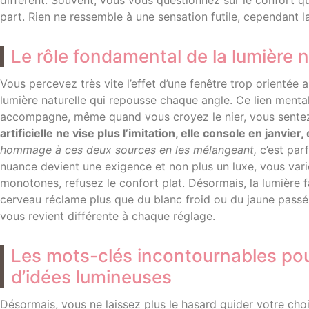
différent. Souvent, vous vous questionnez sur le confort q
part. Rien ne ressemble à une sensation futile, cependant la
Le rôle fondamental de la lumière nat
Vous percevez très vite l’effet d’une fenêtre trop orientée 
lumière naturelle qui repousse chaque angle. Ce lien mental
accompagne, même quand vous croyez le nier, vous sentez la
artificielle ne vise plus l’imitation, elle console en janvier, e
hommage à ces deux sources en les mélangeant,
c’est parf
nuance devient une exigence et non plus un luxe, vous vari
monotones, refusez le confort plat. Désormais, la lumière fa
cerveau réclame plus que du blanc froid ou du jaune pass
vous revient différente à chaque réglage.
Les mots-clés incontournables pou
d’idées lumineuses
Désormais, vous ne laissez plus le hasard guider votre choi