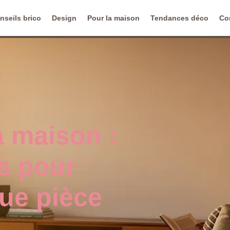
nseils brico
Design
Pour la maison
Tendances déco
Co
a maison :
es pour
ue pièce