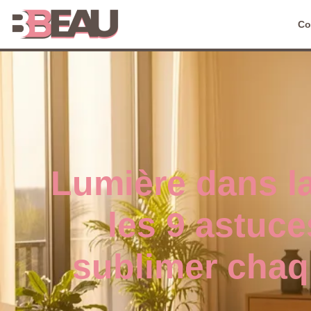
Co
Lumière dans l
les 9 astuc
sublimer chaq