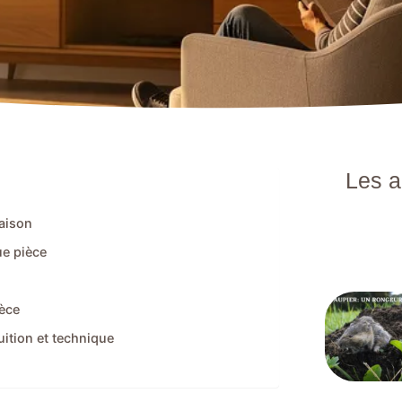
Les a
maison
ue pièce
ièce
uition et technique