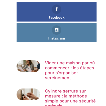
Facebook
Instagram
Vider une maison par où
commencer : les étapes
pour s’organiser
sereinement
Cylindre serrure sur
mesure : la méthode
simple pour une sécurité
optimale