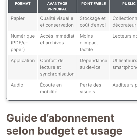
FORMAT
AVANTAGE
POINT FAIBLE
PUBLIC 
PRINCIPAL
Papier
Qualité visuelle
Stockage et
Collectionn
et conservation
coût d’envoi
décorateur
Numérique
Accès immédiat
Moins
Lecteurs 
(PDF/e-
et archives
d’impact
paper)
tactile
Application
Confort de
Dépendance
Utilisateur
lecture et
au device
smartphone
synchronisation
Audio
Écoute en
Perte des
Auditeurs 
mobilité
visuels
Guide d’abonnement
selon budget et usage