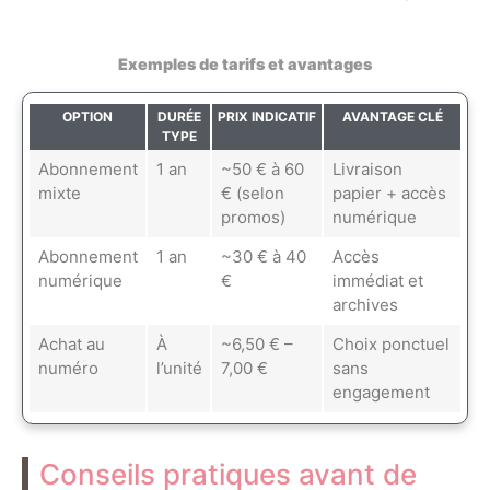
Exemples de tarifs et avantages
OPTION
DURÉE
PRIX INDICATIF
AVANTAGE CLÉ
TYPE
Abonnement
1 an
~50 € à 60
Livraison
mixte
€ (selon
papier + accès
promos)
numérique
Abonnement
1 an
~30 € à 40
Accès
numérique
€
immédiat et
archives
Achat au
À
~6,50 € –
Choix ponctuel
numéro
l’unité
7,00 €
sans
engagement
Conseils pratiques avant de