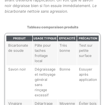
avant d’étendre l’application. On voit que le savon
noir dégraisse bien si l’on essuie immédiatement.
Le
bicarbonate nettoie sans agression.
Tableau comparaison produits
PRODUIT
USAGE TYPIQUE
EFFICACITÉ
PRÉCAUTION
Bicarbonate
Pâte pour
Très
Test sur
de soude
taches
bonne
petite
frottage
surface
local
Savon noir
Dégraissage
Bonne
Essuyer
et nettoyage
après
général
application
sans
rinçage
excessif
Vinaigre
Détartrage
Moyenne
Éviter bois