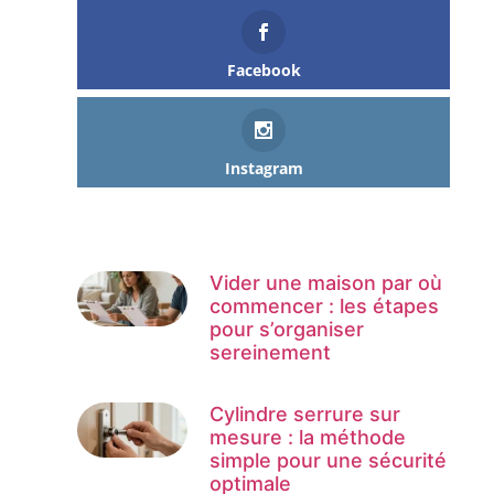
Facebook
Instagram
Vider une maison par où
commencer : les étapes
pour s’organiser
sereinement
Cylindre serrure sur
mesure : la méthode
simple pour une sécurité
optimale