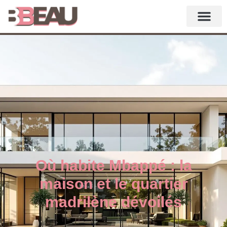
Où habite Mbappé : la
maison et le quartier
madrilène dévoilés