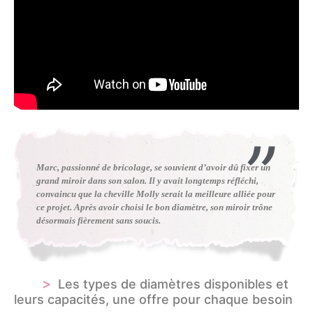
Marc, passionné de bricolage, se souvient d’avoir dû fixer un
grand miroir dans son salon. Il y avait longtemps réfléchi,
convaincu que la cheville Molly serait la meilleure alliée pour
ce projet. Après avoir choisi le bon diamètre, son miroir trône
désormais fièrement sans soucis.
Les types de diamètres disponibles et
leurs capacités, une offre pour chaque besoin