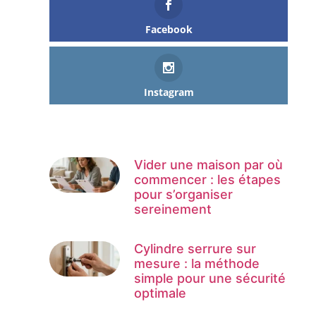
Facebook
Instagram
Vider une maison par où
commencer : les étapes
pour s’organiser
sereinement
Cylindre serrure sur
mesure : la méthode
simple pour une sécurité
optimale