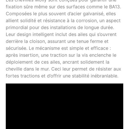
fixation sûre même sur des surfaces comme le BA13.
Composées le plus souvent d’acier galvanisé, elles
allient solidité et résistance à la corrosion, un aspect
primordial pour des installations de longue durée.
Leur design intelligent inclut des ailes qui s’ouvrent
derrière la cloison, assurant une tenue ferme et
sécurisée. Le mécanisme est simple et efficace :
après insertion, une traction sur la vis enclenche le
déploiement de ces ailes, ancrant solidement la
cheville dans le mur. Ceci leur permet de résister aux
fortes tractions et d’offrir une stabilité inébranlable.