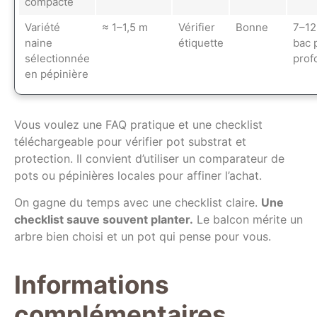
compacte
Variété
≈ 1–1,5 m
Vérifier
Bonne
7–12
naine
étiquette
bac 
sélectionnée
prof
en pépinière
Vous voulez une FAQ pratique et une checklist
téléchargeable pour vérifier pot substrat et
protection. Il convient d’utiliser un comparateur de
pots ou pépinières locales pour affiner l’achat.
On gagne du temps avec une checklist claire.
Une
checklist sauve souvent planter.
Le balcon mérite un
arbre bien choisi et un pot qui pense pour vous.
Informations
complémentaires