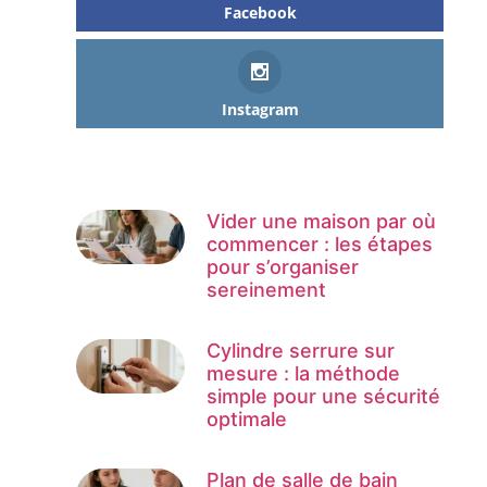
Facebook
Instagram
Vider une maison par où
commencer : les étapes
pour s’organiser
sereinement
Cylindre serrure sur
mesure : la méthode
simple pour une sécurité
optimale
Plan de salle de bain