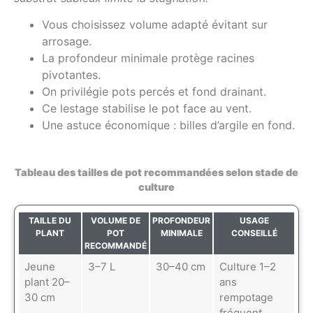
Vous choisissez volume adapté évitant sur
arrosage.
La profondeur minimale protège racines
pivotantes.
On privilégie pots percés et fond drainant.
Ce lestage stabilise le pot face au vent.
Une astuce économique : billes d’argile en fond.
Tableau des tailles de pot recommandées selon stade de
culture
TAILLE DU
VOLUME DE
PROFONDEUR
USAGE
PLANT
POT
MINIMALE
CONSEILLÉ
RECOMMANDÉ
Jeune
3–7 L
30–40 cm
Culture 1–2
plant 20–
ans
30 cm
rempotage
fréquent