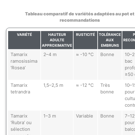
Tableau comparatif de variétés adaptées au pot et
recommandations
VARIÉTÉ
HAUTEUR
RUSTICITÉ
TOLÉRANCE
ADULTE
AUX
RECO
APPROXIMATIVE
EMBRUNS
Tamarix
2–4 m
≈ -10 °C
Bonne
10–2
ramosissima
bac
‘Rosea’
prof
≥50
Tamarix
1,5–2,5 m
≈ -12 °C
Très
10–1
tetrandra
bonne
pour
cult
cont
Tamarix
1–3 m
Variable
Bonne
7–12
‘Rubra’ ou
pour
sélection
balc