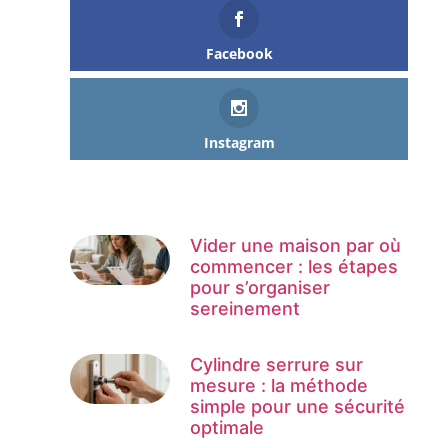
Facebook
Instagram
Vider une maison par où
commencer : les étapes
pour s’organiser
sereinement
Cylindre serrure sur
mesure : la méthode
simple pour une sécurité
optimale