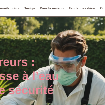
nseils brico
Design
Pour la maison
Tendances déco
Co
reurs :
sse à l’eau
e sécurité