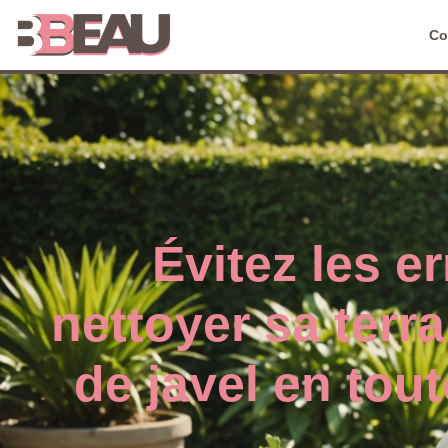
Co
Évitez les er
nettoyer sa terra
de javel en tout