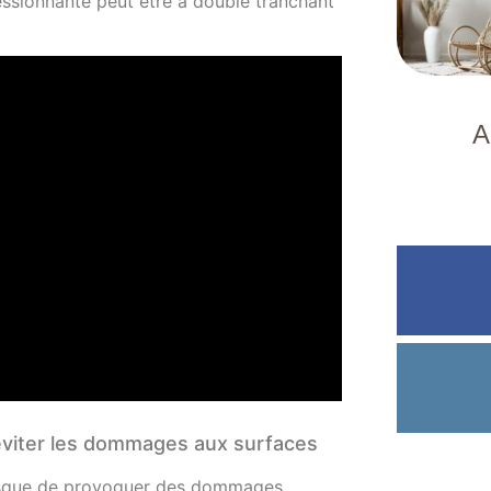
ressionnante peut être à double tranchant
A
éviter les dommages aux surfaces
e risque de provoquer des dommages