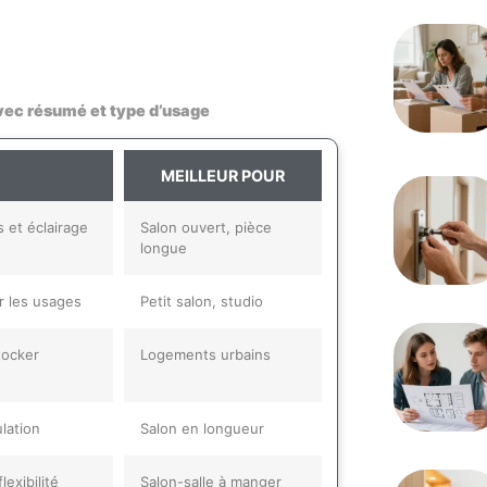
avec résumé et type d’usage
MEILLEUR POUR
s et éclairage
Salon ouvert, pièce
longue
r les usages
Petit salon, studio
tocker
Logements urbains
ulation
Salon en longueur
exibilité
Salon-salle à manger