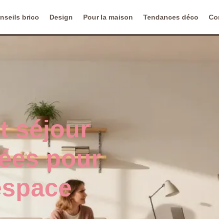
nseils brico
Design
Pour la maison
Tendances déco
Co
 séjour
dées pour
’espace