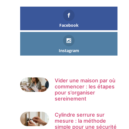
Facebook
Instagram
Vider une maison par où
commencer : les étapes
pour s’organiser
sereinement
Cylindre serrure sur
mesure : la méthode
simple pour une sécurité