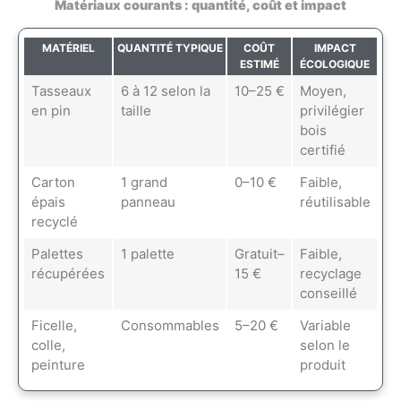
Matériaux courants : quantité, coût et impact
MATÉRIEL
QUANTITÉ TYPIQUE
COÛT
IMPACT
ESTIMÉ
ÉCOLOGIQUE
Tasseaux
6 à 12 selon la
10–25 €
Moyen,
en pin
taille
privilégier
bois
certifié
Carton
1 grand
0–10 €
Faible,
épais
panneau
réutilisable
recyclé
Palettes
1 palette
Gratuit–
Faible,
récupérées
15 €
recyclage
conseillé
Ficelle,
Consommables
5–20 €
Variable
colle,
selon le
peinture
produit