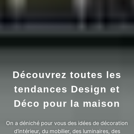
Découvrez toutes les
tendances Design et
Déco pour la maison
On a déniché pour vous des idées de décoration
d’intérieur, du mobilier, des luminaires, des